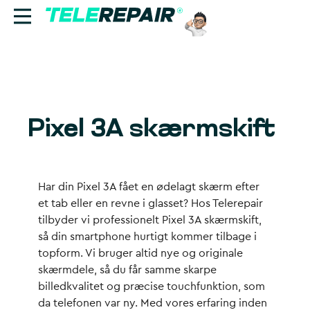
Reparation
Sælg
Pixel 3A skærmskift
Find butik
Erhverv
Har din Pixel 3A fået en ødelagt skærm efter
et tab eller en revne i glasset? Hos Telerepair
Ring til os:
tilbyder vi professionelt Pixel 3A skærmskift,
+45 70 60 55 90
så din smartphone hurtigt kommer tilbage i
topform. Vi bruger altid nye og originale
skærmdele, så du får samme skarpe
billedkvalitet og præcise touchfunktion, som
da telefonen var ny. Med vores erfaring inden