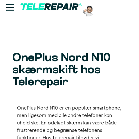
Reparation
Sælg
OnePlus Nord N10
Find butik
skærmskift hos
Erhverv
Telerepair
Ring til os:
+45 70 60 55 90
OnePlus Nord N10 er en populær smartphone,
men ligesom med alle andre telefoner kan
uheld ske. En ødelagt skærm kan være både
frustrerende og begrænse telefonens
funktioner. Hos Telerepair tilbyder vi