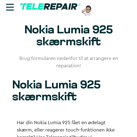
Nokia Lumia 925
Reparation
skærmskift
Sælg
Brug formularen nedenfor til at arrangere en
Find butik
reparation!
Erhverv
Nokia Lumia 925
Ring til os:
skærmskift
+45 70 60 55 90
Har din Nokia Lumia 925 fået en ødelagt
skærm, eller reagerer touch-funktionen ikke