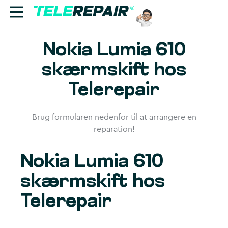
Nokia Lumia 610
Reparation
skærmskift hos
Sælg
Telerepair
Find butik
Brug formularen nedenfor til at arrangere en
Erhverv
reparation!
Ring til os:
Nokia Lumia 610
+45 70 60 55 90
skærmskift hos
Telerepair