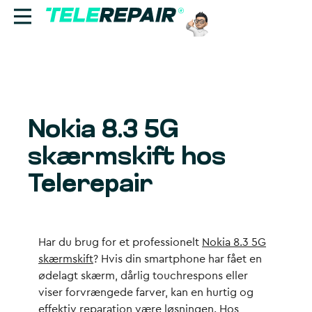
Reparation
Sælg
Nokia 8.3 5G
Find butik
skærmskift hos
Erhverv
Telerepair
Ring til os:
+45 70 60 55 90
Har du brug for et professionelt
Nokia 8.3 5G
skærmskift
? Hvis din smartphone har fået en
ødelagt skærm, dårlig touchrespons eller
viser forvrængede farver, kan en hurtig og
effektiv reparation være løsningen. Hos