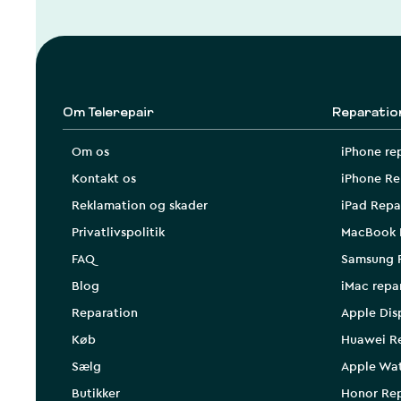
Om Telerepair
Reparatio
Om os
iPhone re
Kontakt os
iPhone Re
Reklamation og skader
iPad Repa
Privatlivspolitik
MacBook 
FAQ
Samsung 
Blog
iMac repa
Reparation
Apple Dis
Køb
Huawei R
Sælg
Apple Wa
Butikker
Honor Rep