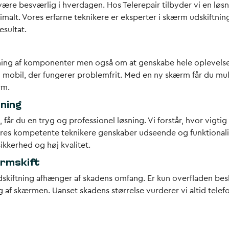
e besværlig i hverdagen. Hos Telerepair tilbyder vi en løsni
malt. Vores erfarne teknikere er eksperter i skærm udskiftnin
esultat.
ftning af komponenter men også om at genskabe hele oplevelse
 en mobil, der fungerer problemfrit. Med en ny skærm får du mu
rm.
tning
får du en tryg og professionel løsning. Vi forstår, hvor vigti
res kompetente teknikere genskaber udseende og funktionalitet,
ikkerhed og høj kvalitet.
ærmskift
skiftning afhænger af skadens omfang. Er kun overfladen besk
g af skærmen. Uanset skadens størrelse vurderer vi altid telefo