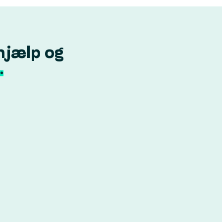
hjælp og
.