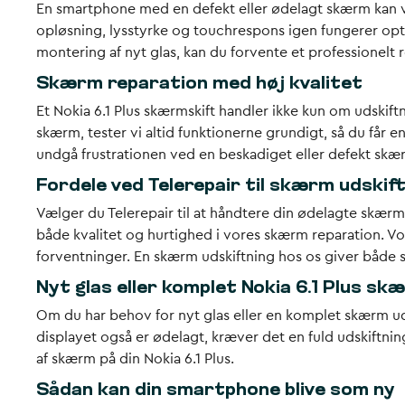
En smartphone med en defekt eller ødelagt skærm kan vær
opløsning, lysstyrke og touchrespons igen fungerer opti
montering af nyt glas, kan du forvente et professionelt r
Skærm reparation med høj kvalitet
Et Nokia 6.1 Plus skærmskift handler ikke kun om udski
skærm, tester vi altid funktionerne grundigt, så du får
undgå frustrationen ved en beskadiget eller defekt skæ
Fordele ved Telerepair til skærm udskif
Vælger du Telerepair til at håndtere din ødelagte skærm, 
både kvalitet og hurtighed i vores skærm reparation. Vo
forventninger. En skærm udskiftning hos os giver både s
Nyt glas eller komplet Nokia 6.1 Plus sk
Om du har behov for nyt glas eller en komplet skærm ud
displayet også er ødelagt, kræver det en fuld udskiftnin
af skærm på din Nokia 6.1 Plus.
Sådan kan din smartphone blive som ny