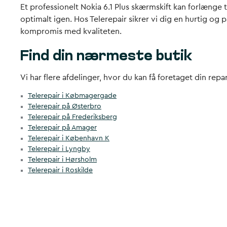
Et professionelt Nokia 6.1 Plus skærmskift kan forlænge t
optimalt igen. Hos Telerepair sikrer vi dig en hurtig og
kompromis med kvaliteten.
Find din nærmeste butik
Vi har flere afdelinger, hvor du kan få foretaget din rep
Telerepair i Købmagergade
Telerepair på Østerbro
Telerepair på Frederiksberg
Telerepair på Amager
Telerepair i København K
Telerepair i Lyngby
Telerepair i Hørsholm
Telerepair i Roskilde