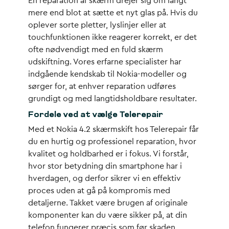
En reparation af skærm drejer sig om langt
mere end blot at sætte et nyt glas på. Hvis du
oplever sorte pletter, lyslinjer eller at
touchfunktionen ikke reagerer korrekt, er det
ofte nødvendigt med en fuld skærm
udskiftning. Vores erfarne specialister har
indgående kendskab til Nokia-modeller og
sørger for, at enhver reparation udføres
grundigt og med langtidsholdbare resultater.
Fordele ved at vælge Telerepair
Med et Nokia 4.2 skærmskift hos Telerepair får
du en hurtig og professionel reparation, hvor
kvalitet og holdbarhed er i fokus. Vi forstår,
hvor stor betydning din smartphone har i
hverdagen, og derfor sikrer vi en effektiv
proces uden at gå på kompromis med
detaljerne. Takket være brugen af originale
komponenter kan du være sikker på, at din
telefon fungerer præcis som før skaden