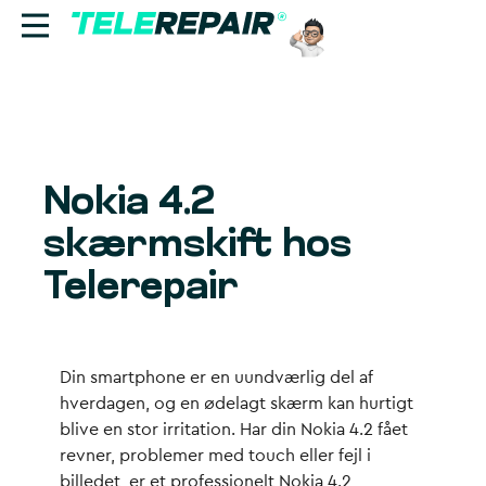
Reparation
Sælg
Nokia 4.2
Find butik
skærmskift hos
Erhverv
Telerepair
Ring til os:
+45 70 60 55 90
Din smartphone er en uundværlig del af
hverdagen, og en ødelagt skærm kan hurtigt
blive en stor irritation. Har din Nokia 4.2 fået
revner, problemer med touch eller fejl i
billedet, er et professionelt
Nokia 4.2