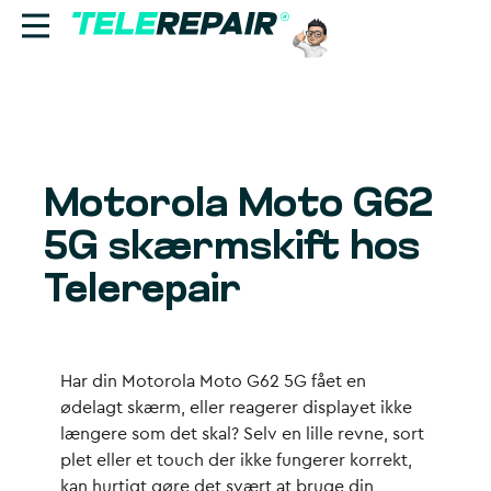
Reparation
Sælg
Motorola Moto G62
Find butik
5G skærmskift hos
Erhverv
Telerepair
Ring til os:
+45 70 60 55 90
Har din Motorola Moto G62 5G fået en
ødelagt skærm, eller reagerer displayet ikke
længere som det skal? Selv en lille revne, sort
plet eller et touch der ikke fungerer korrekt,
kan hurtigt gøre det svært at bruge din