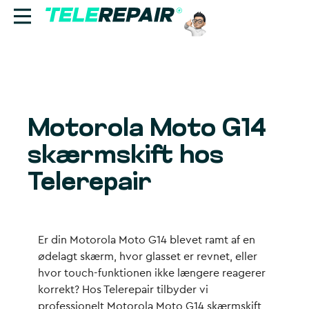
Reparation
Sælg
Motorola Moto G14
Find butik
skærmskift hos
Erhverv
Telerepair
Ring til os:
+45 70 60 55 90
Er din Motorola Moto G14 blevet ramt af en
ødelagt skærm, hvor glasset er revnet, eller
hvor touch-funktionen ikke længere reagerer
korrekt? Hos Telerepair tilbyder vi
professionelt Motorola Moto G14 skærmskift,