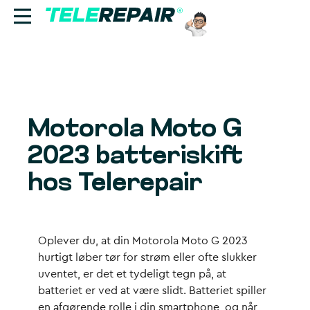
Reparation
Sælg
Motorola Moto G
Find butik
2023 batteriskift
Erhverv
hos Telerepair
Ring til os:
+45 70 60 55 90
Oplever du, at din Motorola Moto G 2023
hurtigt løber tør for strøm eller ofte slukker
uventet, er det et tydeligt tegn på, at
batteriet er ved at være slidt. Batteriet spiller
en afgørende rolle i din smartphone, og når