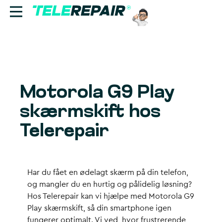
Reparation
Sælg
Motorola G9 Play
Find butik
skærmskift hos
Erhverv
Telerepair
Ring til os:
+45 70 60 55 90
Har du fået en ødelagt skærm på din telefon,
og mangler du en hurtig og pålidelig løsning?
Hos Telerepair kan vi hjælpe med Motorola G9
Play skærmskift, så din smartphone igen
fungerer optimalt. Vi ved, hvor frustrerende