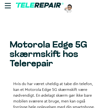
Reparation
Sælg
Motorola Edge 5G
Find butik
skærmskift hos
Erhverv
Telerepair
Ring til os:
+45 70 60 55 90
Hvis du har været uheldig at tabe din telefon,
kan et Motorola Edge 5G skærmskift være
nødvendigt. En ødelagt skærm gør ikke bare
mobilen sværere at bruge, men kan også
forringe hele oplevelsen med din smartphone.