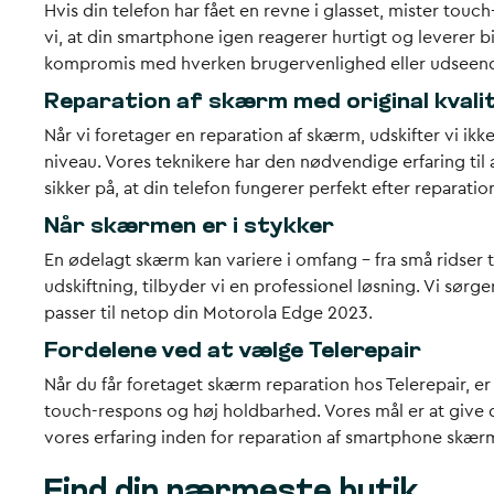
Hvis din telefon har fået en revne i glasset, mister tou
vi, at din smartphone igen reagerer hurtigt og leverer b
kompromis med hverken brugervenlighed eller udseende.
Reparation af skærm med original kvali
Når vi foretager en reparation af skærm, udskifter vi ikk
niveau. Vores teknikere har den nødvendige erfaring til
sikker på, at din telefon fungerer perfekt efter reparatio
Når skærmen er i stykker
En ødelagt skærm kan variere i omfang – fra små ridser t
udskiftning, tilbyder vi en professionel løsning. Vi sør
passer til netop din Motorola Edge 2023.
Fordelene ved at vælge Telerepair
Når du får foretaget skærm reparation hos Telerepair, er
touch-respons og høj holdbarhed. Vores mål er at give 
vores erfaring inden for reparation af smartphone skærm
Find din nærmeste butik