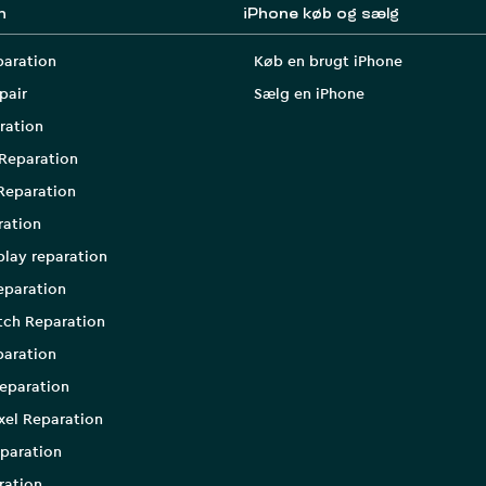
n
iPhone køb og sælg
paration
Køb en brugt iPhone
pair
Sælg en iPhone
ration
Reparation
Reparation
ration
play reparation
eparation
tch Reparation
aration
eparation
xel Reparation
paration
ration