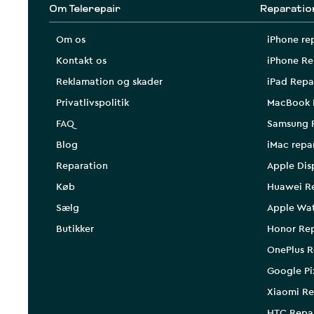
Om Telerepair
Reparatio
Om os
iPhone re
Kontakt os
iPhone Re
Reklamation og skader
iPad Repa
Privatlivspolitik
MacBook 
FAQ
Samsung 
Blog
iMac repa
Reparation
Apple Dis
Køb
Huawei R
Sælg
Apple Wa
Butikker
Honor Rep
OnePlus R
Google Pi
Xiaomi Re
HTC Repa