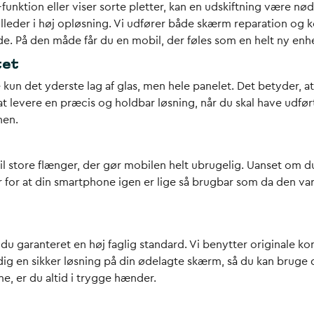
ch-funktion eller viser sorte pletter, kan en udskiftning vær
illeder i høj opløsning. Vi udfører både skærm reparation og 
 På den måde får du en mobil, der føles som en helt ny enh
tet
e kun det yderste lag af glas, men hele panelet. Det betyder, a
 at levere en præcis og holdbar løsning, når du skal have udf
nen.
il store flænger, der gør mobilen helt ubrugelig. Uanset om d
ger for at din smartphone igen er lige så brugbar som da den va
 du garanteret en høj faglig standard. Vi benytter originale ko
dig en sikker løsning på din ødelagte skærm, så du kan bruge
e, er du altid i trygge hænder.