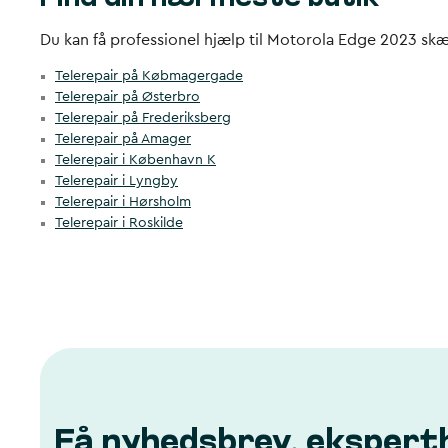
Du kan få professionel hjælp til Motorola Edge 2023 skærm
Telerepair på Købmagergade
Telerepair på Østerbro
Telerepair på Frederiksberg
Telerepair på Amager
Telerepair i København K
Telerepair i Lyngby
Telerepair i Hørsholm
Telerepair i Roskilde
Få nyhedsbrev, ekspert