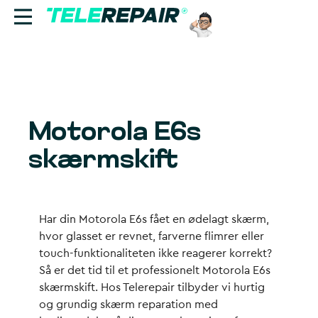
Reparation
Sælg
Motorola E6s
Find butik
skærmskift
Erhverv
Ring til os:
Har din Motorola E6s fået en ødelagt skærm,
+45 70 60 55 90
hvor glasset er revnet, farverne flimrer eller
touch-funktionaliteten ikke reagerer korrekt?
Så er det tid til et professionelt Motorola E6s
skærmskift. Hos Telerepair tilbyder vi hurtig
og grundig skærm reparation med