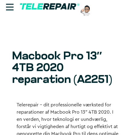
Reparation
Sælg
Macbook Pro 13″
Find butik
4TB 2020
Erhverv
reparation (A2251)
Ring til os:
+45 70 60 55 90
Telerepair – dit professionelle værksted for
reparationer af Macbook Pro 13″ 4TB 2020. I
en verden, hvor teknologi er uundværlig,
forstår vi vigtigheden af hurtigt og effektivt at
genoprette din Macbook Pro til dens optimale