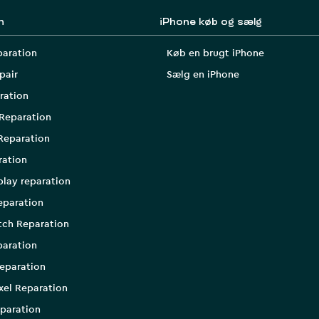
n
iPhone køb og sælg
paration
Køb en brugt iPhone
pair
Sælg en iPhone
ration
Reparation
Reparation
ration
play reparation
eparation
tch Reparation
aration
eparation
xel Reparation
paration