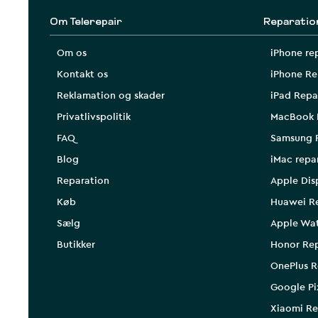
Om Telerepair
Reparatio
Om os
iPhone re
Kontakt os
iPhone Re
Reklamation og skader
iPad Repa
Privatlivspolitik
MacBook 
FAQ
Samsung 
Blog
iMac repa
Reparation
Apple Dis
Køb
Huawei R
Sælg
Apple Wa
Butikker
Honor Rep
OnePlus R
Google Pi
Xiaomi Re