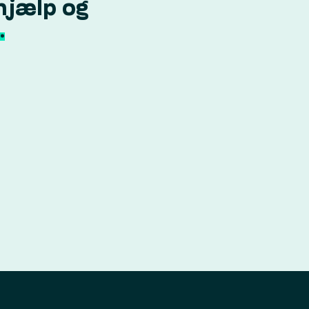
hjælp og
.