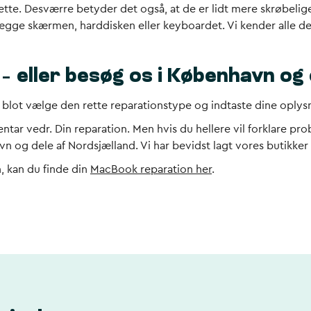
 lette. Desværre betyder det også, at de er lidt mere skrøbel
lægge skærmen, harddisken eller keyboardet. Vi kender alle de
 – eller besøg os i København o
l blot vælge den rette reparationstype og indtaste dine oplys
ntar vedr. Din reparation. Men hvis du hellere vil forklare p
vn og dele af Nordsjælland. Vi har bevidst lagt vores butikker
, kan du finde din
MacBook reparation her
.