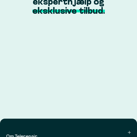
eksperthjælp og
eksklusive tilbud.
Om Telerepair