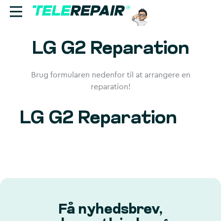
LG G2 Reparation
Reparation
Sælg
Brug formularen nedenfor til at arrangere en
reparation!
Find butik
LG G2 Reparation
Erhverv
Ring til os:
+45 70 60 55 90
Få nyhedsbrev,