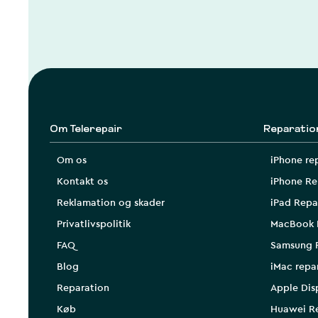
Om Telerepair
Reparatio
Om os
iPhone re
Kontakt os
iPhone Re
Reklamation og skader
iPad Repa
Privatlivspolitik
MacBook 
FAQ
Samsung 
Blog
iMac repa
Reparation
Apple Dis
Køb
Huawei R