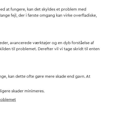
p med at fungere, kan det skyldes et problem med
nge fejl, der i første omgang kan virke overfladiske,
eder, avancerede værktøjer og en dyb forståelse af
lden til problemet. Derefter vil vi tage skridt til enten
penge, kan dette ofte gøre mere skade end gavn. At
rligere skader minimeres.
problemet