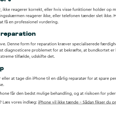
r, ikke reagerer korrekt, eller hvis visse funktioner holder o
sskærmen reagerer ikke, eller telefonen tænder slet ikke. Ma
at få en professionel vurdering.
 reparation
ave. Denne form for reparation kræver specialiserede færdigh
rst diagnosticere problemet for at bekræfte, at bundkortet er ki
streme tilfælde, udskifte det.
lp
eller at tage din iPhone til en dårlig reparatør for at spare 
se.
Phone får den bedst mulige behandling, og at risikoen for yde
e? Læs vores indlæg:
iPhone vil ikke tænde – Sådan fikser du 