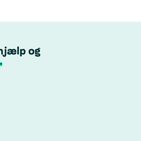
hjælp og
.