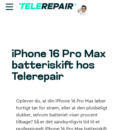
Reparation
Sælg
iPhone 16 Pro Max
Find butik
batteriskift hos
Erhverv
Telerepair
Ring til os:
+45 70 60 55 90
Oplever du, at din iPhone 16 Pro Max løber
hurtigt tør for strøm, eller at den pludseligt
slukker, selvom batteriet viser procent
tilbage? Så er det sandsynligvis tid til et
professionelt iPhone 16 Pro Max batteriskift