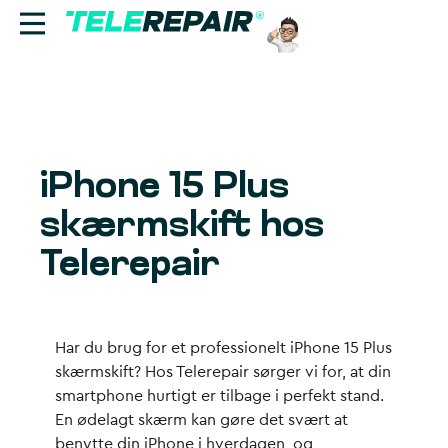
Reparation
Sælg
iPhone 15 Plus
Find butik
skærmskift hos
Erhverv
Telerepair
Ring til os:
+45 70 60 55 90
Har du brug for et professionelt iPhone 15 Plus
skærmskift? Hos Telerepair sørger vi for, at din
smartphone hurtigt er tilbage i perfekt stand.
En ødelagt skærm kan gøre det svært at
benytte din iPhone i hverdagen, og