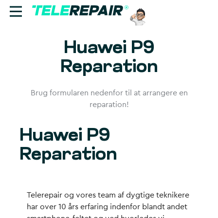
Huawei P9
Reparation
Reparation
Sælg
Brug formularen nedenfor til at arrangere en
Find butik
reparation!
Erhverv
Huawei P9
Ring til os:
Reparation
+45 70 60 55 90
Telerepair og vores team af dygtige teknikere
har over 10 års erfaring indenfor blandt andet