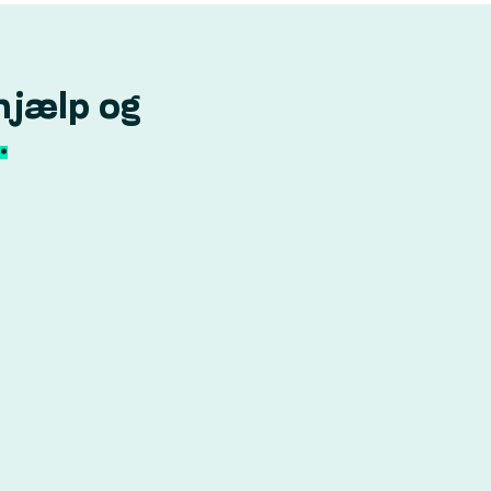
hjælp og
.