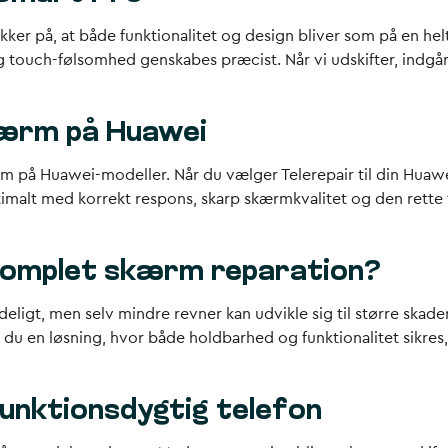
ker på, at både funktionalitet og design bliver som på en helt
e og touch-følsomhed genskabes præcist. Når vi udskifter, indg
kærm på Huawei
rm
på Huawei-modeller. Når du vælger Telerepair til din Huawei
timalt med korrekt respons, skarp skærmkvalitet og den rette f
r komplet skærm reparation?
deligt, men selv mindre revner kan udvikle sig til større skade
r du en løsning, hvor både holdbarhed og funktionalitet sikre
funktionsdygtig telefon