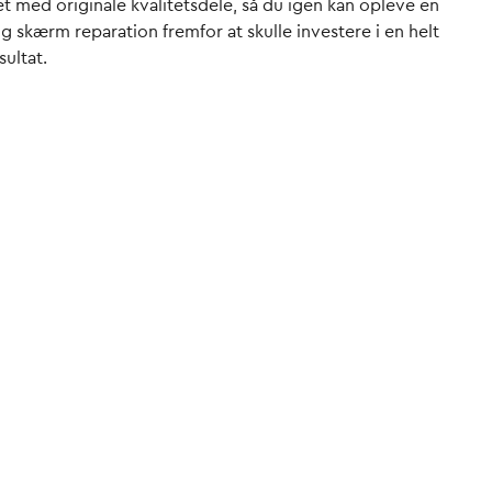
et med originale kvalitetsdele, så du igen kan opleve en
lig
skærm reparation
fremfor at skulle investere i en helt
sultat.