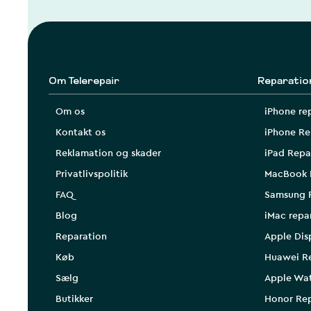
Om Telerepair
Reparatio
Om os
iPhone re
Kontakt os
iPhone Re
Reklamation og skader
iPad Repa
Privatlivspolitik
MacBook 
FAQ
Samsung 
Blog
iMac repa
Reparation
Apple Dis
Køb
Huawei R
Sælg
Apple Wa
Butikker
Honor Rep