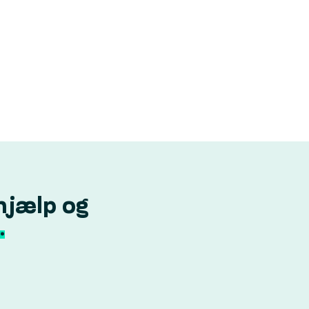
hjælp og
.