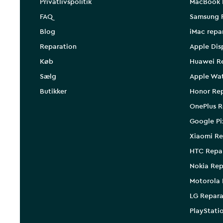
Privatlivspolitik
MacBook 
FAQ
Samsung 
Blog
iMac repa
Reparation
Apple Dis
Køb
Huawei R
Sælg
Apple Wa
Butikker
Honor Rep
OnePlus R
Google Pi
Xiaomi Re
HTC Repa
Nokia Rep
Motorola 
LG Repara
PlayStati