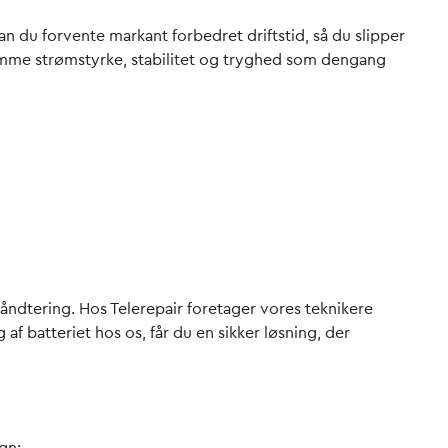
 kan du forvente markant forbedret driftstid, så du slipper
g samme strømstyrke, stabilitet og tryghed som dengang
håndtering. Hos Telerepair foretager vores teknikere
f batteriet hos os, får du en sikker løsning, der