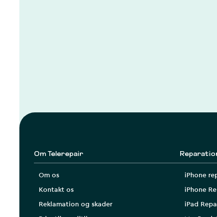
Om Telerepair
Reparatio
Om os
iPhone re
Kontakt os
iPhone Re
Reklamation og skader
iPad Repa