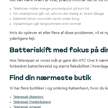
Det kan være svært at vide, præcis hvornår det er tid ti
Telefonen mister mange procentpoint på kort tid
Din smartphone går ud, selvom der stadig er strøm tilbage
Batteriet bliver unormalt varmt under brug
Opladningen går langsommere end normalt
Hvis du oplever et eller flere af disse problemer, vil et
yderligere fejl.
Batteriskift med fokus på di
Hos Telerepair er vores mål at gøre din HTC One X nærme
forbedret batterilevetid og større fleksibilitet i hverd
Find din nærmeste butik
Vi har flere butikker i og omkring København, hvor du ka
Telerepair Østerbro
Telerepair Frederiksberg
Telerepair Amager