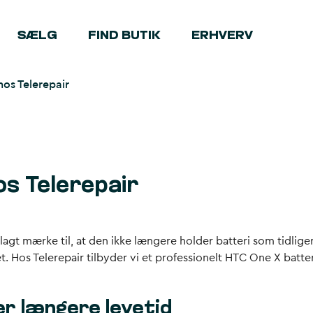
SÆLG
FIND BUTIK
ERHVERV
hos Telerepair
os Telerepair
u lagt mærke til, at den ikke længere holder batteri som tidli
et. Hos Telerepair tilbyder vi et professionelt HTC One X batte
er længere levetid