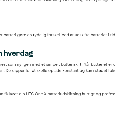
l en HTC One X batteriudskiftning. Der er dog flere tydelige te
 nyt batteri gøre en tydelig forskel. Ved at udskifte batteriet 
n hverdag
st som ny igen med et simpelt batteriskift. Når batteriet er 
agen. Du slipper for at skulle oplade konstant og kan i stedet
n få lavet din HTC One X batteriudskiftning hurtigt og profess