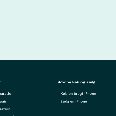
n
iPhone køb og sælg
paration
Køb en brugt iPhone
pair
Sælg en iPhone
ration