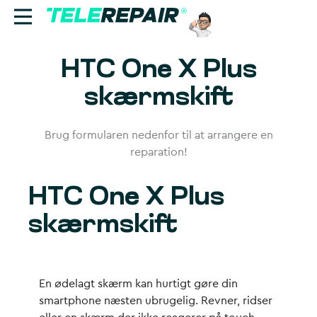
HTC One X Plus
Reparation
skærmskift
Sælg
Brug formularen nedenfor til at arrangere en
Find butik
reparation!
Erhverv
HTC One X Plus
Ring til os:
skærmskift
+45 70 60 55 90
En ødelagt skærm kan hurtigt gøre din
smartphone næsten ubrugelig. Revner, ridser