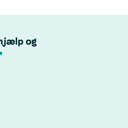
hjælp og
.