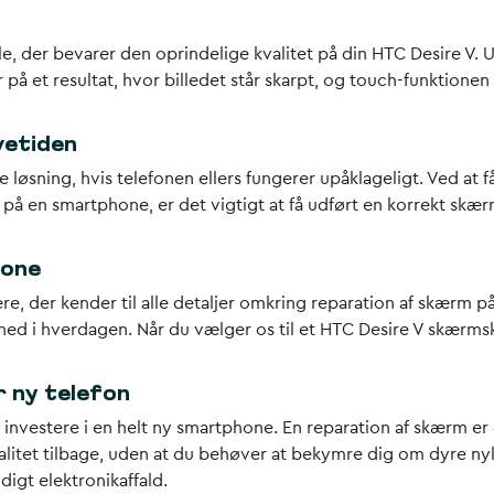
ele, der bevarer den oprindelige kvalitet på din HTC Desire V.
r på et resultat, hvor billedet står skarpt, og touch-funktion
vetiden
e løsning, hvis telefonen ellers fungerer upåklageligt. Ved at
på en smartphone, er det vigtigt at få udført en korrekt skær
hone
re, der kender til alle detaljer omkring reparation af skærm på
ed i hverdagen. Når du vælger os til et HTC Desire V skærmski
 ny telefon
 investere i en helt ny smartphone. En reparation af skærm e
nalitet tilbage, uden at du behøver at bekymre dig om dyre n
digt elektronikaffald.