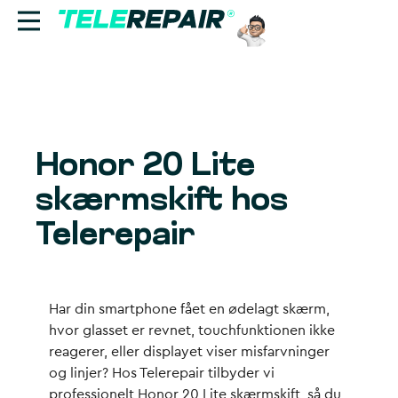
Reparation
Sælg
Honor 20 Lite
Find butik
skærmskift hos
Erhverv
Telerepair
Ring til os:
+45 70 60 55 90
Har din smartphone fået en ødelagt skærm,
hvor glasset er revnet, touchfunktionen ikke
reagerer, eller displayet viser misfarvninger
og linjer? Hos Telerepair tilbyder vi
professionelt
Honor 20 Lite skærmskift
, så du