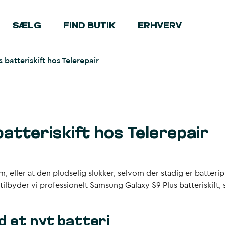
SÆLG
FIND BUTIK
ERHVERV
batteriskift hos Telerepair
atteriskift hos Telerepair
 eller at den pludselig slukker, selvom der stadig er batteripro
r tilbyder vi professionelt Samsung Galaxy S9 Plus batteriskift
d et nyt batteri