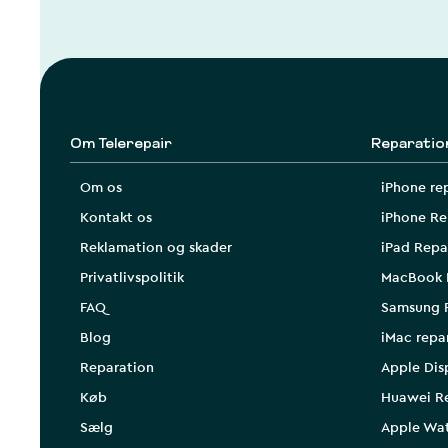
Om Telerepair
Reparatio
Om os
iPhone re
Kontakt os
iPhone Re
Reklamation og skader
iPad Repa
Privatlivspolitik
MacBook 
FAQ
Samsung 
Blog
iMac repa
Reparation
Apple Dis
Køb
Huawei R
Sælg
Apple Wa