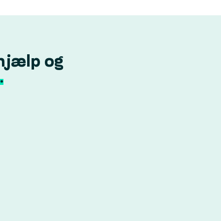
hjælp og
.