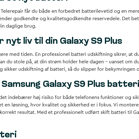
hos Telerepair får du både en forbedret batterilevetid og en m
nvender godkendte og kvalitetsgodkendte reservedele. Det bety
in daglige brug.
nyt liv til din Galaxy S9 Plus
re med tiden. En professionel batteri udskiftning sikrer, at du 
an du stole på, at din strøm holder hele dagen – uanset om du 
og sikker udskiftning af batteri, så du slipper for bekymringen
 Samsung Galaxy S9 Plus batteri
 det indebærer høj risiko for både telefonens funktioner og s
et en løsning, hvor kvalitet og sikkerhed er i fokus. Vi monter
korrekt resultat. Med et professionelt udført skift batteri til 
teri