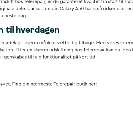
ift hos Telerepair, er du garanteret kvalitet fra start til slu
iginale dele. Uanset om din Galaxy A50 har små ridser eller e
r eneste dag.
 til hverdagen
en ødelagt skærm må ikke sætte dig tilbage. Med vores skærm 
kation. Efter en skærm udskiftning hos Telerepair kan du igen 
 genskabes til fuld funktionalitet på kort tid.
 lavet. Find din nærmeste Telerepair butik her: