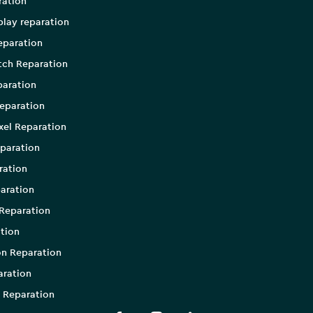
ration
play reparation
eparation
tch Reparation
aration
eparation
xel Reparation
paration
ration
aration
Reparation
tion
on Reparation
aration
 Reparation