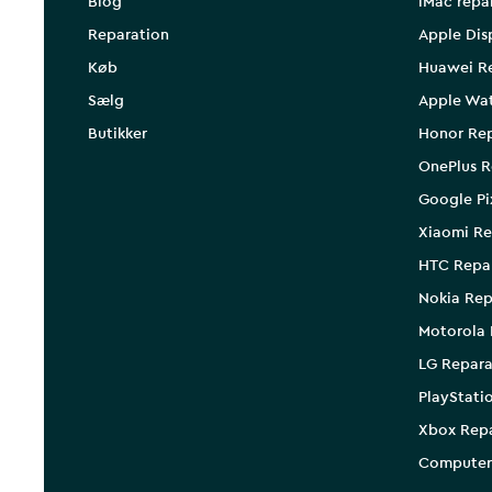
Blog
iMac repa
Reparation
Apple Dis
Køb
Huawei R
Sælg
Apple Wa
Butikker
Honor Rep
OnePlus R
Google Pi
Xiaomi Re
HTC Repa
Nokia Rep
Motorola 
LG Repara
PlayStati
Xbox Rep
Computer