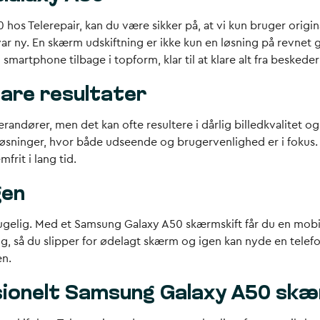
os Telerepair, kan du være sikker på, at vi kun bruger origina
 ny. En skærm udskiftning er ikke kun en løsning på revnet gla
rtphone tilbage i topform, klar til at klare alt fra beskeder 
are resultater
erandører, men det kan ofte resultere i dårlig billedkvalitet o
løsninger, hvor både udseende og brugervenlighed er i fokus
rit i lang tid.
gen
ugelig. Med et Samsung Galaxy A50 skærmskift får du en mobil
g, så du slipper for ødelagt skærm og igen kan nyde en telefo
en.
sionelt Samsung Galaxy A50 skæ