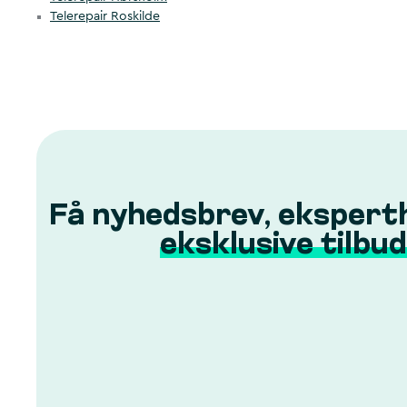
Telerepair Roskilde
Få nyhedsbrev, ekspert
eksklusive tilbud