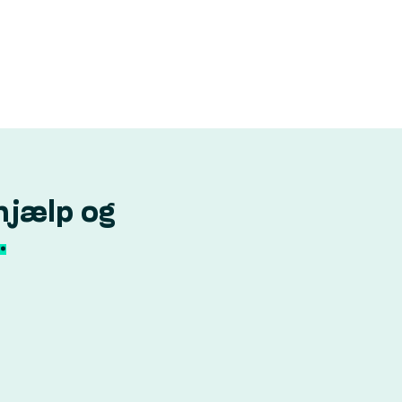
hjælp og
.