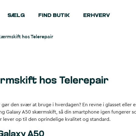
SÆLG
FIND BUTIK
ERHVERV
ærmskift hos Telerepair
mskift hos Telerepair
ør den svær at bruge i hverdagen? En revne i glasset eller en 
msung Galaxy A50 skærmskift, så din smartphone igen fungerer 
der lever op til den oprindelige kvalitet og standard.
Galaxy A50