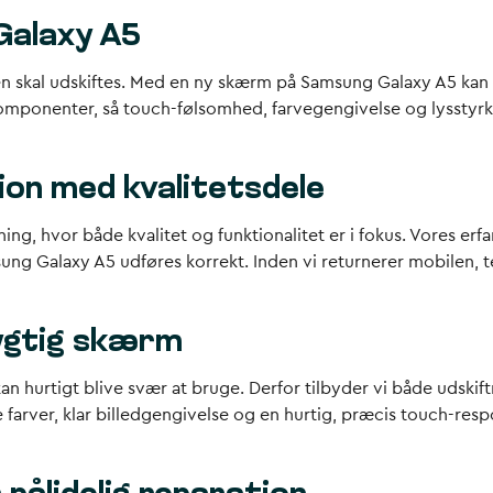
Galaxy A5
en skal udskiftes. Med en ny skærm på Samsung Galaxy A5 kan
komponenter, så touch-følsomhed, farvegengivelse og lysstyrk
on med kvalitetsdele
ning, hvor både kvalitet og funktionalitet er i fokus. Vores er
g Galaxy A5 udføres korrekt. Inden vi returnerer mobilen, test
dygtig skærm
an hurtigt blive svær at bruge. Derfor tilbyder vi både udskif
farver, klar billedgengivelse og en hurtig, præcis touch-res