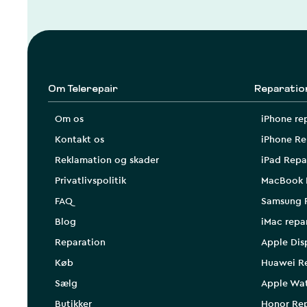
Om Telerepair
Reparatio
Om os
iPhone re
Kontakt os
iPhone Re
Reklamation og skader
iPad Repa
Privatlivspolitik
MacBook 
FAQ
Samsung 
Blog
iMac repa
Reparation
Apple Dis
Køb
Huawei R
Sælg
Apple Wa
Butikker
Honor Rep