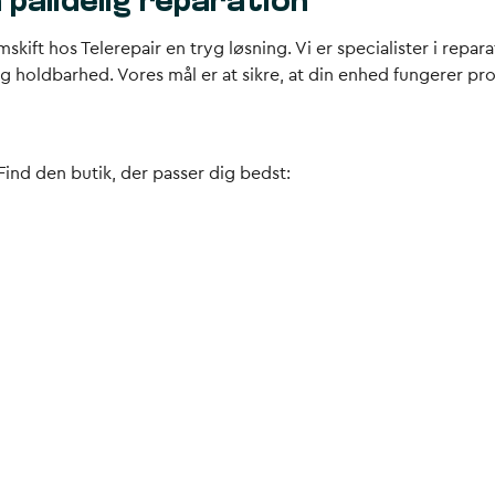
pålidelig reparation
kift hos Telerepair en tryg løsning. Vi er specialister i repa
 og holdbarhed. Vores mål er at sikre, at din enhed fungerer p
 Find den butik, der passer dig bedst: