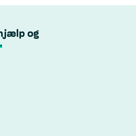
hjælp og
.