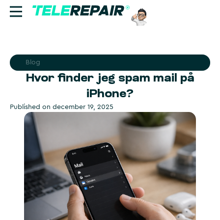
Reparation
Blog
Sælg
Hvor finder jeg spam mail på
iPhone?
Find butik
Published on
december 19, 2025
Erhverv
Ring til os:
+45 70 60 55 90