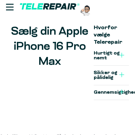
Hvorfor
Sælg din Apple
Reparation
vælge
Telerepair
iPhone 16 Pro
Sælg
Hurtigt og
nemt
Max
Find butik
Sikker og
Erhverv
pålidelig
Gennemsigtighe
Ring til os:
+45 70 60 55 90