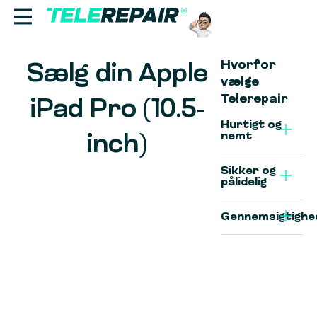
Hvorfor
Sælg din Apple
Reparation
vælge
Telerepair
iPad Pro (10.5-
Sælg
Hurtigt og
nemt
inch)
Find butik
Sikker og
Erhverv
pålidelig
Gennemsigtighe
Ring til os:
+45 70 60 55 90