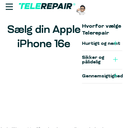
Hvorfor vælge
Sælg din Apple
Reparation
Telerepair
iPhone 16e
Sælg
Hurtigt og nemt
Sikker og
Find butik
pålidelig
Erhverv
Gennemsigtighed
Ring til os:
+45 70 60 55 90