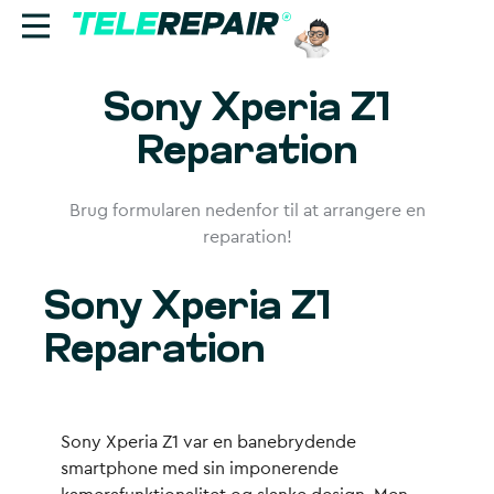
Sony Xperia Z1
Reparation
Reparation
Sælg
Brug formularen nedenfor til at arrangere en
Find butik
reparation!
Erhverv
Sony Xperia Z1
Ring til os:
Reparation
+45 70 60 55 90
Sony Xperia Z1 var en banebrydende
smartphone med sin imponerende