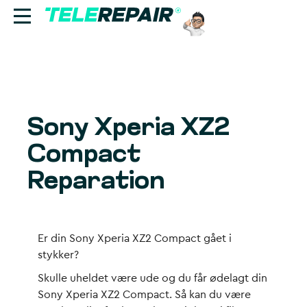
Reparation
Sælg
Sony Xperia XZ2
Find butik
Compact
Erhverv
Reparation
Ring til os:
+45 70 60 55 90
Er din Sony Xperia XZ2 Compact gået i
stykker?
Skulle uheldet være ude og du får ødelagt din
Sony Xperia XZ2 Compact. Så kan du være