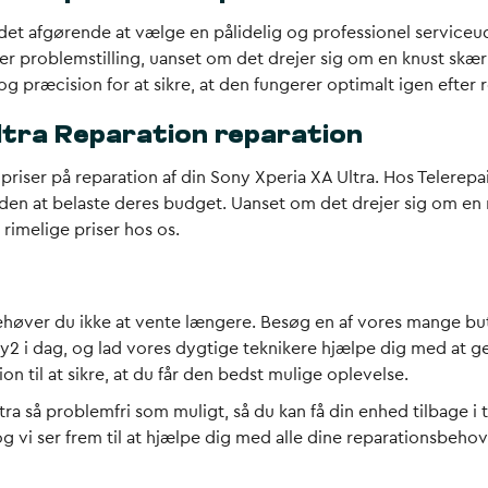
r det afgørende at vælge en pålidelig og professionel serviceu
er problemstilling, uanset om det drejer sig om en knust skær
 præcision for at sikre, at den fungerer optimalt igen efter 
ltra Reparation reparation
riser på reparation af din Sony Xperia XA Ultra. Hos Telerepair
 uden at belaste deres budget. Uanset om det drejer sig om en
imelige priser hos os.
behøver du ikke at vente længere. Besøg en af vores mange bu
y2 i dag, og lad vores dygtige teknikere hjælpe dig med at ge
on til at sikre, at du får den bedst mulige oplevelse.
ltra så problemfri som muligt, så du kan få din enhed tilbag
 og vi ser frem til at hjælpe dig med alle dine reparationsbehov