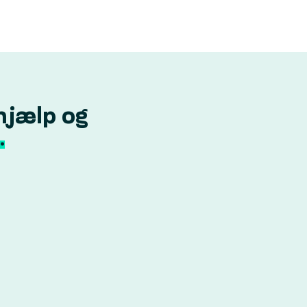
hjælp og
.