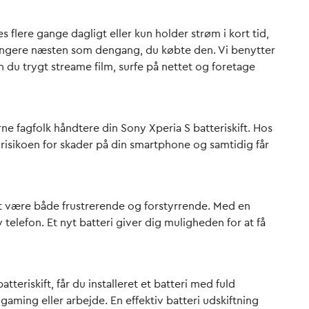
 flere gange dagligt eller kun holder strøm i kort tid,
n fungere næsten som dengang, du købte den. Vi benytter
n du trygt streame film, surfe på nettet og foretage
arne fagfolk håndtere din Sony Xperia S batteriskift. Hos
r risikoen for skader på din smartphone og samtidig får
det være både frustrerende og forstyrrende. Med en
y telefon. Et nyt batteri giver dig muligheden for at få
eriskift, får du installeret et batteri med fuld
aming eller arbejde. En effektiv batteri udskiftning