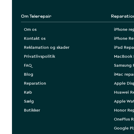
Om Telerepair
Reparatio
Om os
iPhone re
Kontakt os
iPhone Re
Reklamation og skader
iPad Repa
Privatlivspolitik
MacBook 
FAQ
Samsung 
Blog
iMac repa
Reparation
Apple Dis
Køb
Huawei R
Sælg
Apple Wa
Butikker
Honor Rep
OnePlus R
Google Pi