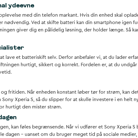
mal ydeevne
 oplevelse med din telefon markant. Hvis din enhed skal oplades
iet er nødvendig. Ved at skifte batteri kan din smartphone ige
tningen giver dig en pålidelig løsning, der holder længe. Så ka
ialister
lave et batteriskift selv. Derfor anbefaler vi, at du lader erf
ftningen hurtigt, sikkert og korrekt. Fordelen er, at du undgå
vetid.
t og fritiden. Når enheden konstant løber tør for strøm, kan 
Sony Xperia S, så du slipper for at skulle investere i en helt n
r hurtigt den mister strøm.
rdagen
, kan føles begrænsende. Når vi udfører et Sony Xperia S batt
le dagen – uanset om du bruger meget tid på sociale medier, g