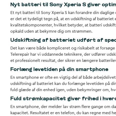
Nyt batteri til Sony Xperia S giver opti
Et nyt batteri til Sony Xperia S kan forandre din daglige
er det et tydeligt tegn på, at en udskiftning af batter
kvalitetskomponenter, hvilket betyder, at batteri udskif
opkald uden at bekymre dig om strømmen.
Udskiftning af batteriet udført af spec
Det kan være både kompliceret og risikabelt at forsøge at 
Telerepair har vi uddannede teknikere, der udfører udski
et professionelt resultat, der sikrer en længere batterile
Forlæng levetiden på din smartphone
En smartphone er ofte en vigtig del af både arbejdslive
udskiftning af batteriet kan du forlænge levetiden på din 
fuld glæde af din enhed igen, uden bekymringer om, hvo
Fuld strømkapacitet giver frihed i hve
En smartphone, der melder lav strøm flere gange om dagen
kapacitet. Resultatet er en telefon, du kan regne med he