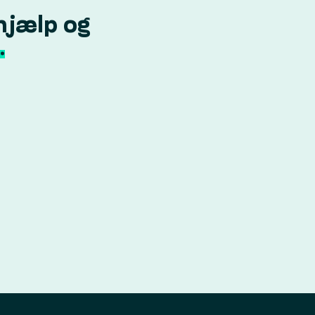
hjælp og
.