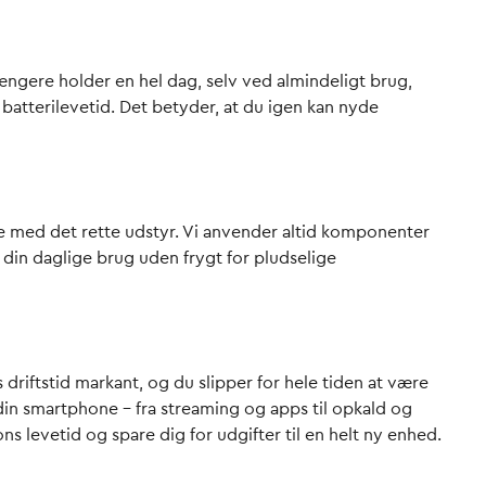
længere holder en hel dag, selv ved almindeligt brug,
 batterilevetid. Det betyder, at du igen kan nyde
ere med det rette udstyr. Vi anvender altid komponenter
i din daglige brug uden frygt for pludselige
driftstid markant, og du slipper for hele tiden at være
 din smartphone – fra streaming og apps til opkald og
s levetid og spare dig for udgifter til en helt ny enhed.