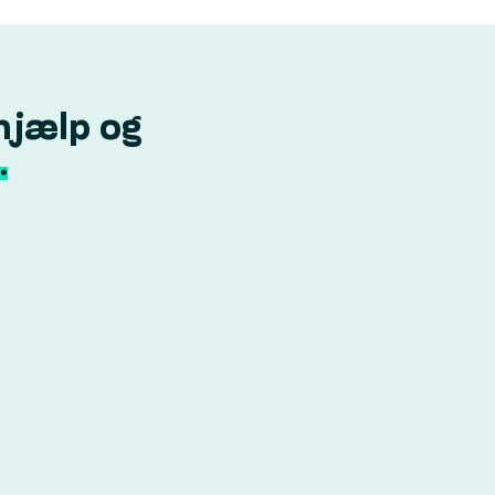
hjælp og
.