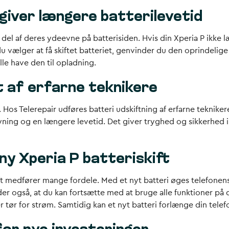
 giver længere batterilevetid
r del af deres ydeevne på batterisiden. Hvis din Xperia P ikke 
du vælger at få skiftet batteriet, genvinder du den oprindelige
le have den til opladning.
t af erfarne teknikere
. Hos Telerepair udføres batteri udskiftning af erfarne teknik
rsyning og en længere levetid. Det giver tryghed og sikkerhed 
ny Xperia P batteriskift
ift medfører mange fordele. Med et nyt batteri øges telefonens 
der også, at du kan fortsætte med at bruge alle funktioner på
tør for strøm. Samtidig kan et nyt batteri forlænge din telefon