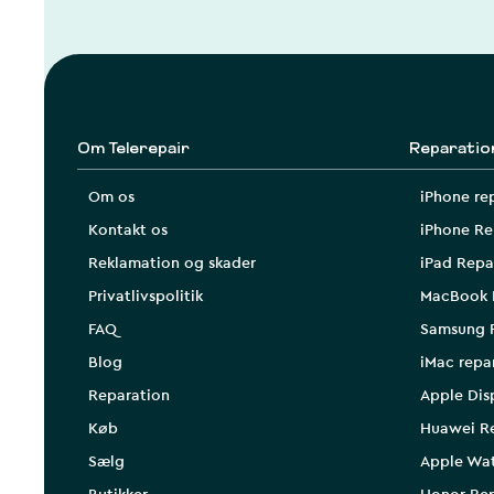
Om Telerepair
Reparatio
Om os
iPhone re
Kontakt os
iPhone Re
Reklamation og skader
iPad Repa
Privatlivspolitik
MacBook 
FAQ
Samsung 
Blog
iMac repa
Reparation
Apple Dis
Køb
Huawei R
Sælg
Apple Wa