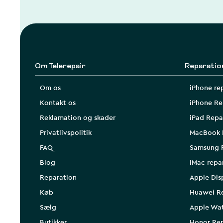
Om Telerepair
Reparatio
Om os
iPhone re
Kontakt os
iPhone Re
Reklamation og skader
iPad Repa
Privatlivspolitik
MacBook 
FAQ
Samsung 
Blog
iMac repa
Reparation
Apple Dis
Køb
Huawei R
Sælg
Apple Wa
Butikker
Honor Rep