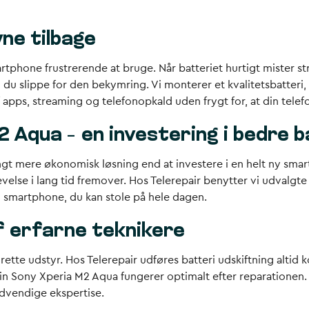
vne tilbage
rtphone frustrerende at bruge. Når batteriet hurtigt mister st
n du slippe for den bekymring. Vi monterer et kvalitetsbatter
apps, streaming og telefonopkald uden frygt for, at din telefon
2 Aqua – en investering i bedre b
angt mere økonomisk løsning end at investere i en helt ny sma
velse i lang tid fremover. Hos Telerepair benytter vi udvalgte 
n smartphone, du kan stole på hele dagen.
f erfarne teknikere
rette udstyr. Hos Telerepair udføres batteri udskiftning altid k
in Sony Xperia M2 Aqua fungerer optimalt efter reparationen. 
ødvendige ekspertise.