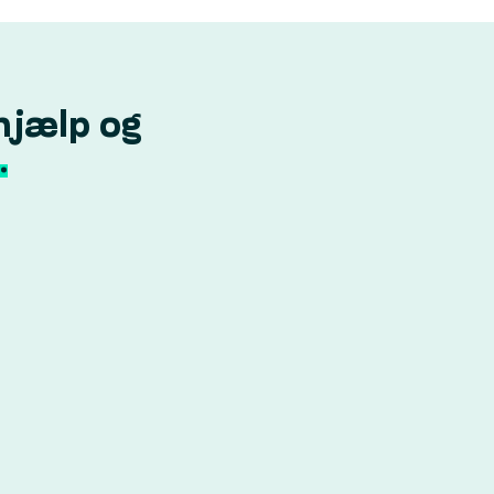
hjælp og
.