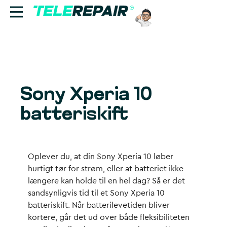
Reparation
Sælg
Sony Xperia 10
Find butik
batteriskift
Erhverv
Ring til os:
Oplever du, at din Sony Xperia 10 løber
+45 70 60 55 90
hurtigt tør for strøm, eller at batteriet ikke
længere kan holde til en hel dag? Så er det
sandsynligvis tid til et Sony Xperia 10
batteriskift. Når batterilevetiden bliver
kortere, går det ud over både fleksibiliteten