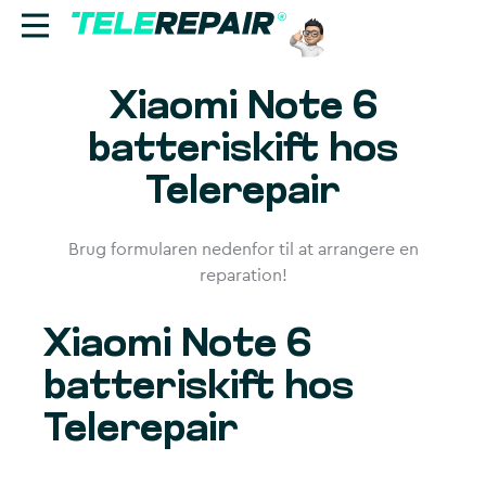
Xiaomi Note 6
Reparation
batteriskift hos
Sælg
Telerepair
Find butik
Brug formularen nedenfor til at arrangere en
Erhverv
reparation!
Ring til os:
Xiaomi Note 6
+45 70 60 55 90
batteriskift hos
Telerepair