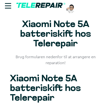
Xiaomi Note 5A
Reparation
batteriskift hos
Sælg
Telerepair
Find butik
Brug formularen nedenfor til at arrangere en
Erhverv
reparation!
Ring til os:
Xiaomi Note 5A
+45 70 60 55 90
batteriskift hos
Telerepair