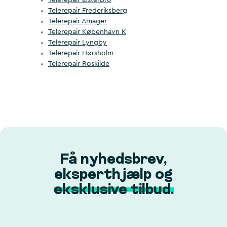
Telerepair Østerbro
Telerepair Frederiksberg
Telerepair Amager
Telerepair København K
Telerepair Lyngby
Telerepair Hørsholm
Telerepair Roskilde
Få nyhedsbrev,
eksperthjælp og
eksklusive tilbud.