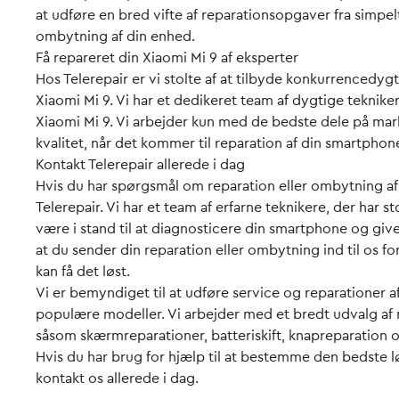
at udføre en bred vifte af reparationsopgaver fra simpelt s
ombytning af din enhed.
Få repareret din Xiaomi Mi 9 af eksperter
Hos Telerepair er vi stolte af at tilbyde konkurrencedyg
Xiaomi Mi 9. Vi har et dedikeret team af dygtige teknike
Xiaomi Mi 9. Vi arbejder kun med de bedste dele på marke
kvalitet, når det kommer til reparation af din smartphon
Kontakt Telerepair allerede i dag
Hvis du har spørgsmål om reparation eller ombytning af 
Telerepair. Vi har et team af erfarne teknikere, der har 
være i stand til at diagnosticere din smartphone og give
at du sender din reparation eller ombytning ind til os fo
kan få det løst.
Vi er bemyndiget til at udføre service og reparationer af
populære modeller. Vi arbejder med et bredt udvalg af
såsom skærmreparationer, batteriskift, knapreparation
Hvis du har brug for hjælp til at bestemme den bedste løs
kontakt os allerede i dag.