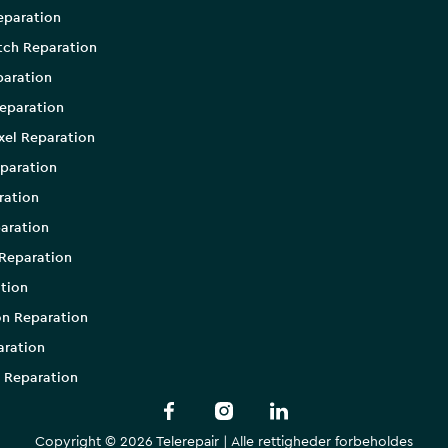
eparation
tch Reparation
aration
eparation
xel Reparation
paration
ration
aration
Reparation
tion
on Reparation
aration
 Reparation
Copyright © 2026 Telerepair | Alle rettigheder forbeholdes