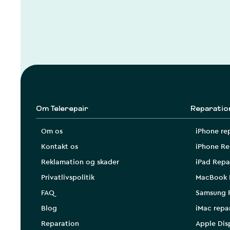
Om Telerepair
Reparatio
Om os
iPhone re
Kontakt os
iPhone Re
Reklamation og skader
iPad Repa
Privatlivspolitik
MacBook 
FAQ
Samsung 
Blog
iMac repa
Reparation
Apple Dis