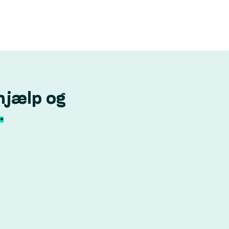
hjælp og
.