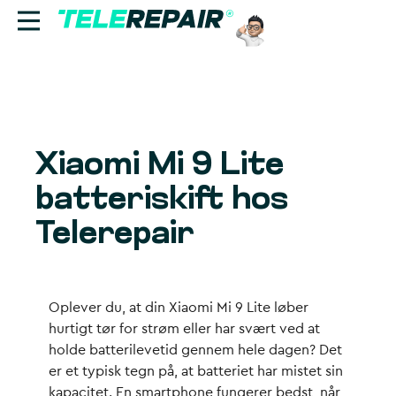
Reparation
Sælg
Xiaomi Mi 9 Lite
Find butik
batteriskift hos
Erhverv
Telerepair
Ring til os:
+45 70 60 55 90
Oplever du, at din Xiaomi Mi 9 Lite løber
hurtigt tør for strøm eller har svært ved at
holde batterilevetid gennem hele dagen? Det
er et typisk tegn på, at batteriet har mistet sin
kapacitet. En smartphone fungerer bedst, når