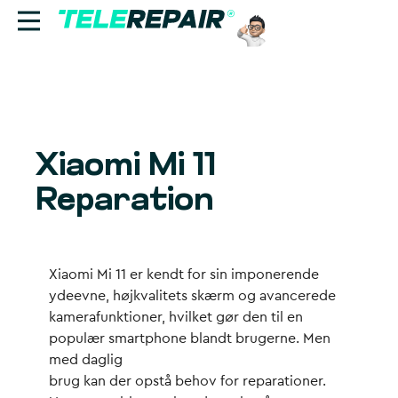
Reparation
Sælg
Xiaomi Mi 11
Find butik
Reparation
Erhverv
Ring til os:
Xiaomi Mi 11 er kendt for sin imponerende
+45 70 60 55 90
ydeevne, højkvalitets skærm og avancerede
kamerafunktioner, hvilket gør den til en
populær smartphone blandt brugerne. Men
med daglig
brug kan der opstå behov for reparationer.