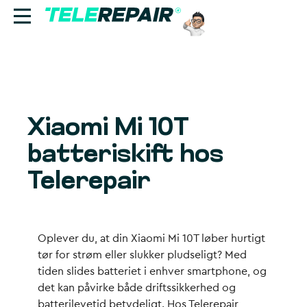
Reparation
Sælg
Xiaomi Mi 10T
Find butik
batteriskift hos
Erhverv
Telerepair
Ring til os:
+45 70 60 55 90
Oplever du, at din Xiaomi Mi 10T løber hurtigt
tør for strøm eller slukker pludseligt? Med
tiden slides batteriet i enhver smartphone, og
det kan påvirke både driftssikkerhed og
batterilevetid betydeligt. Hos Telerepair