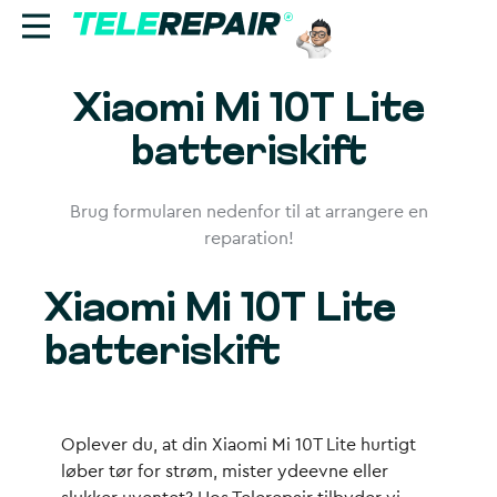
Xiaomi Mi 10T Lite
Reparation
batteriskift
Sælg
Brug formularen nedenfor til at arrangere en
Find butik
reparation!
Erhverv
Xiaomi Mi 10T Lite
Ring til os:
batteriskift
+45 70 60 55 90
Oplever du, at din Xiaomi Mi 10T Lite hurtigt
løber tør for strøm, mister ydeevne eller