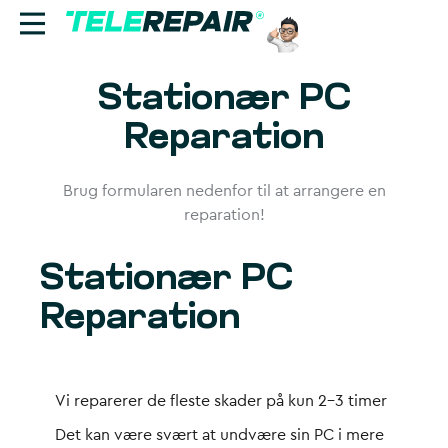
Stationær PC
Reparation
Reparation
Sælg
Brug formularen nedenfor til at arrangere en
Find butik
reparation!
Erhverv
Stationær PC
Ring til os:
Reparation
+45 70 60 55 90
Vi reparerer de fleste skader på kun 2-3 timer
Det kan være svært at undvære sin PC i mere