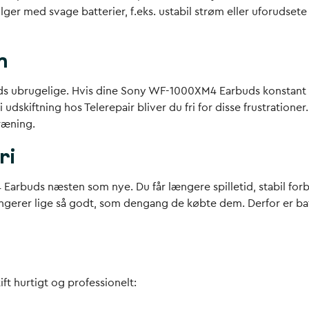
er med svage batterier, f.eks. ustabil strøm eller uforudsete 
m
buds ubrugelige. Hvis dine Sony WF-1000XM4 Earbuds konstant 
dskiftning hos Telerepair bliver du fri for disse frustrationer.
træning.
ri
4 Earbuds næsten som nye. Du får længere spilletid, stabil fo
ungerer lige så godt, som dengang de købte dem. Derfor er batt
kift hurtigt og professionelt: