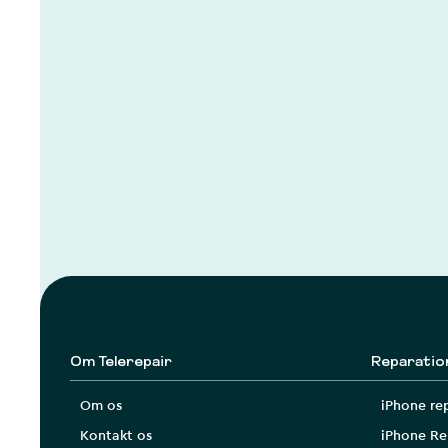
Om Telerepair
Reparatio
Om os
iPhone re
Kontakt os
iPhone Re