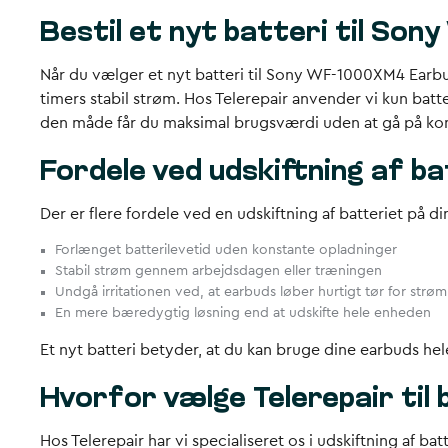
Bestil et nyt batteri til So
Når du vælger et nyt batteri til Sony WF-1000XM4 Earbuds,
timers stabil strøm. Hos Telerepair anvender vi kun batter
den måde får du maksimal brugsværdi uden at gå på ko
Fordele ved udskiftning af ba
Der er flere fordele ved en udskiftning af batteriet p
Forlænget batterilevetid uden konstante opladninger
Stabil strøm gennem arbejdsdagen eller træningen
Undgå irritationen ved, at earbuds løber hurtigt tør for strøm
En mere bæredygtig løsning end at udskifte hele enheden
Et nyt batteri betyder, at du kan bruge dine earbuds hele
Hvorfor vælge Telerepair til 
Hos Telerepair har vi specialiseret os i udskiftning af b