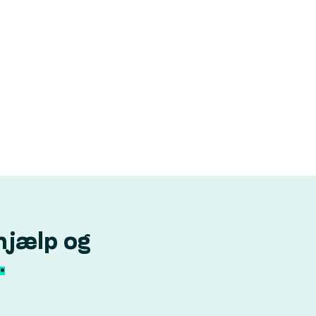
hjælp og
.