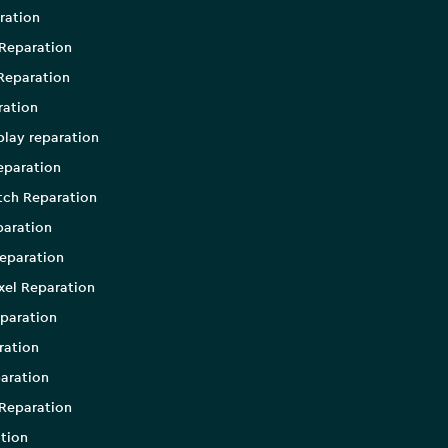
ration
Reparation
Reparation
ration
play reparation
eparation
tch Reparation
aration
eparation
xel Reparation
paration
ration
aration
Reparation
tion