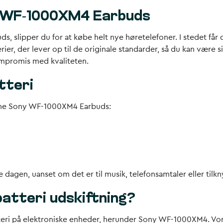
ny WF-1000XM4 Earbuds
 slipper du for at købe helt nye høretelefoner. I stedet får d
ier, der lever op til de originale standarder, så du kan være s
mpromis med kvaliteten.
tteri
å dine Sony WF-1000XM4 Earbuds:
 dagen, uanset om det er til musik, telefonsamtaler eller tilkn
batteri udskiftning?
atteri på elektroniske enheder, herunder Sony WF-1000XM4. Vore