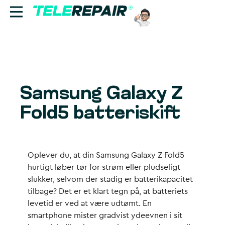
Reparation
Sælg
Samsung Galaxy Z
Find butik
Fold5 batteriskift
Erhverv
Ring til os:
Oplever du, at din Samsung Galaxy Z Fold5
+45 70 60 55 90
hurtigt løber tør for strøm eller pludseligt
slukker, selvom der stadig er batterikapacitet
tilbage? Det er et klart tegn på, at batteriets
levetid er ved at være udtømt. En
smartphone mister gradvist ydeevnen i sit